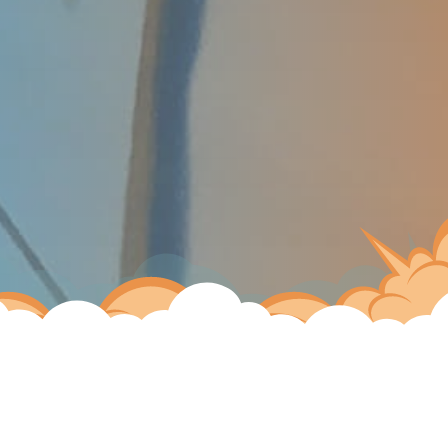
Nous étions avec la chaleureuse équipe de SGG pour leur soirée
corporate d'été en compagnie de leurs nombreux invités.